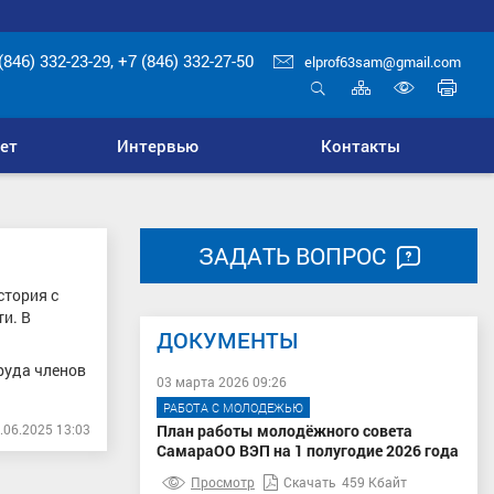
(846) 332-23-29, +7 (846) 332-27-50
elprof63sam@gmail.com
Карта
Печ
сайта
стр
Открыть
Включ
поиск
верси
ет
Интервью
Контакты
для
слабо
ЗАДАТЬ ВОПРОС
стория с
и. В
ДОКУМЕНТЫ
руда членов
03 марта 2026 09:26
РАБОТА С МОЛОДЕЖЬЮ
.06.2025 13:03
План работы молодёжного совета
СамараОО ВЭП на 1 полугодие 2026 года
Просмотр
Скачать
459 Кбайт