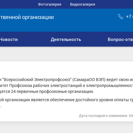
Фотогалерея
Видеогалерея
твенной организации
+7 
Новости
Деятельность
Вопрос-отв
 "Всероссийский Электропрофсоюз" (СамараОО ВЭП) ведет свою и
митет Профсоюза рабочих электростанций и электропромышленност
дятся 24 первичные профсоюзные организации.
 организации является обеспечение достойного уровня оплаты т
.
Дата последнего изменения: 04