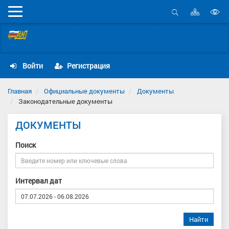
Карта
Мобильное
сайта
Открыть
В
меню
поиск
Самарская областная организация Общественной
в
организации «Всероссийский Электропрофсоюз»
д
с
Войти
Регистрация
Главная
Официальные документы
Документы
Законодательные документы
ДОКУМЕНТЫ
Поиск
Интервал дат
Найти