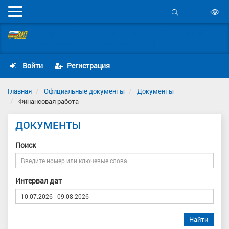
Карта
Мобильное
сайта
Открыть
В
меню
поиск
Самарская областная организация Общественной
в
организации «Всероссийский Электропрофсоюз»
д
с
Войти
Регистрация
Главная
Официальные документы
Документы
Финансовая работа
ДОКУМЕНТЫ
Поиск
Интервал дат
Найти