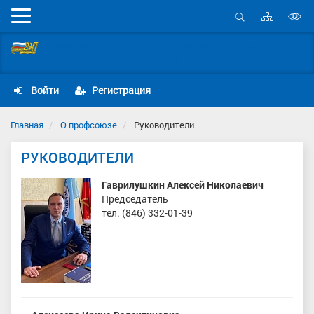
Карта
Мобильное
сайта
Открыть
В
меню
поиск
Самарская областная организация Общественной
в
организации «Всероссийский Электропрофсоюз»
д
с
Войти
Регистрация
Главная
О профсоюзе
Руководители
РУКОВОДИТЕЛИ
Гаврилушкин Алексей Николаевич
Председатель
тел. (846) 332-01-39