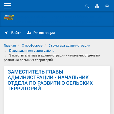
Карта
Мобильное
сайта
Открыть
В
меню
поиск
Самарская областная организация Общественной
в
организации «Всероссийский Электропрофсоюз»
д
с
Войти
Регистрация
Главная
О профсоюзе
Структура администрации
Глава администрации района
Заместитель главы администрации - начальник отдела по
развитию сельских территорий
ЗАМЕСТИТЕЛЬ ГЛАВЫ
АДМИНИСТРАЦИИ - НАЧАЛЬНИК
ОТДЕЛА ПО РАЗВИТИЮ СЕЛЬСКИХ
ТЕРРИТОРИЙ