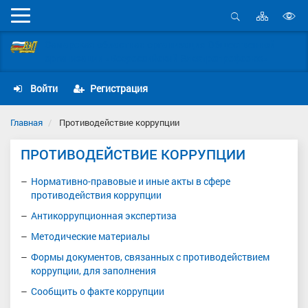
Карта
Мобильное
сайта
Открыть
В
меню
поиск
Самарская областная организация Общественной
в
организации «Всероссийский Электропрофсоюз»
д
с
Войти
Регистрация
Главная
Противодействие коррупции
ПРОТИВОДЕЙСТВИЕ КОРРУПЦИИ
Нормативно-правовые и иные акты в сфере
противодействия коррупции
Антикоррупционная экспертиза
Методические материалы
Формы документов, связанных с противодействием
коррупции, для заполнения
Сообщить о факте коррупции