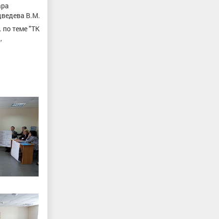
ара
ведева В.М.
 по теме "ТК
,