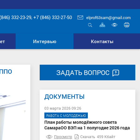
(846) 332-23-29, +7 (846) 332-27-50
elprof63sam@gmail.com
Карта
Печ
сайта
стр
Открыть
Включ
поиск
верси
ет
Интервью
Контакты
для
слабо
 ППО
ЗАДАТЬ ВОПРОС
ДОКУМЕНТЫ
03 марта 2026 09:26
РАБОТА С МОЛОДЕЖЬЮ
План работы молодёжного совета
СамараОО ВЭП на 1 полугодие 2026 года
Просмотр
Скачать
459 Кбайт