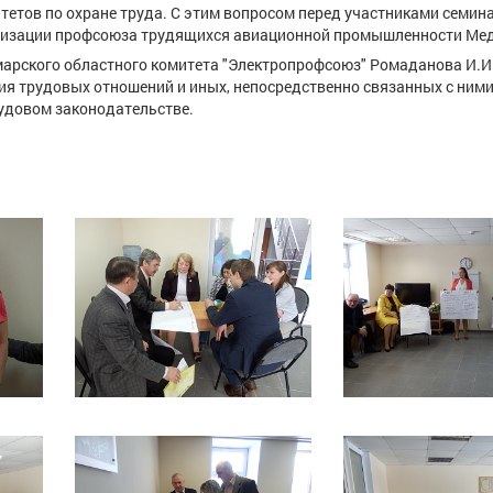
етов по охране труда. С этим вопросом перед участниками семин
анизации профсоюза трудящихся авиационной промышленности Мед
арского областного комитета "Электропрофсоюз" Ромаданова И.И.
ия трудовых отношений и иных, непосредственно связанных с ними
рудовом законодательстве.