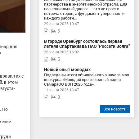
партнерства в энергетической отрасли. Для
нас социальный диалог — это не просто
встреча сторон, а фундамент уверенности
каждого работн...
29 июня 2026 10:47
5
В городе Оренбург состоялась первая
летняя Спартакиада ПАО "Россети Волга"
инар для
26 июня 2026 16:02
а
5
Новый опыт молодых
Подведены итоги объявленного в начале мая
дравил их с
конкурса «Молодой профсоюзный лидер
, в этом
СамараОО ВЭП 2026 года».
вгуста-
11 июня 2026 13:47
8
Все новости
. По
жение
труда