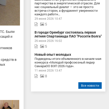
партнерства в энергетической отрасли. Для
нас социальный диалог — это не просто
встреча сторон, а фундамент уверенности
каждого работн...
29 июня 2026 10:47
5
ПТС. Были
В городе Оренбург состоялась первая
летняя Спартакиада ПАО "Россети Волга"
нсаций и
26 июня 2026 16:02
5
отников
Новый опыт молодых
Подведены итоги объявленного в начале мая
 средств в
конкурса «Молодой профсоюзный лидер
ных
СамараОО ВЭП 2026 года».
11 июня 2026 13:47
8
Все новости