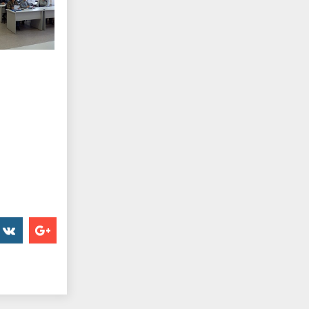
er
���������
Google+