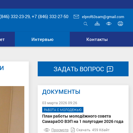
(846) 332-23-29, +7 (846) 332-27-50
elprof63sam@gmail.com
Карта
Печ
сайта
стр
Открыть
Включ
поиск
верси
ет
Интервью
Контакты
для
слабо
КИ
ЗАДАТЬ ВОПРОС
ДОКУМЕНТЫ
03 марта 2026 09:26
РАБОТА С МОЛОДЕЖЬЮ
План работы молодёжного совета
СамараОО ВЭП на 1 полугодие 2026 года
Просмотр
Скачать
459 Кбайт