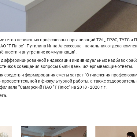
митетов первичных профсоюзных организаций ТЭЦ, ГРЭС, ТУТС и 
О "Т Плюс": Путилина Инна Алексеевна - начальник отдела компе
чённости и внутренних коммуникаций.
 и дифферинцированной индексации индивидуальных надбавок раб
частников совещания вопросы были даны исчерпывающие ответы.
ия средств и формирования сметы затрат "Отчисления профсоюзам
о-просветительной и физкультурной работы, а также оздоровитель
филиала "Самарский ПАО "Т Плюс" на 2018 - 2020 г.г.
ета.