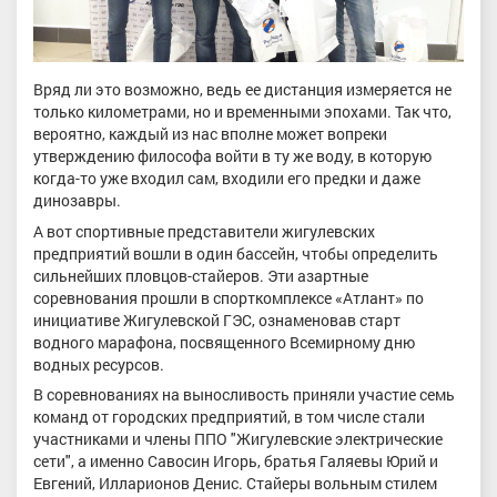
Вряд ли это возможно, ведь ее дистанция измеряется не
только километрами, но и временными эпохами. Так что,
вероятно, каждый из нас вполне может вопреки
утверждению философа войти в ту же воду, в которую
когда-то уже входил сам, входили его предки и даже
динозавры.
А вот спортивные представители жигулевских
предприятий вошли в один бассейн, чтобы определить
сильнейших пловцов-стайеров. Эти азартные
соревнования прошли в спорткомплексе «Атлант» по
инициативе Жигулевской ГЭС, ознаменовав старт
водного марафона, посвященного Всемирному дню
водных ресурсов.
В соревнованиях на выносливость приняли участие семь
команд от городских предприятий, в том числе стали
участниками и члены ППО "Жигулевские электрические
сети", а именно Савосин Игорь, братья Галяевы Юрий и
Евгений, Илларионов Денис. Стайеры вольным стилем