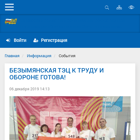
Карта
Мобильное
сайта
Открыть
В
меню
поиск
Самарская областная организация Общественной
в
организации «Всероссийский Электропрофсоюз»
д
с
Войти
Регистрация
Главная
Информация
События
БЕЗЫМЯНСКАЯ ТЭЦ К ТРУДУ И
ОБОРОНЕ ГОТОВА!
06 декабря 2019 14:13