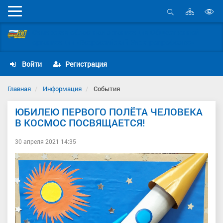
Карта
Мобильное
сайта
Открыть
В
меню
поиск
Самарская областная организация Общественной
в
организации «Всероссийский Электропрофсоюз»
д
с
Войти
Регистрация
Главная
Информация
События
ЮБИЛЕЮ ПЕРВОГО ПОЛЁТА ЧЕЛОВЕКА
В КОСМОС ПОСВЯЩАЕТСЯ!
30 апреля 2021 14:35