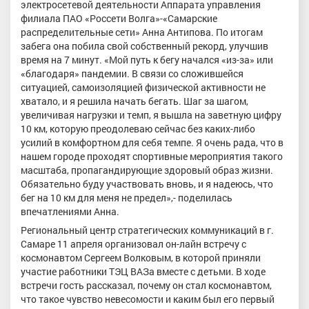
электросетевой деятельности Аппарата управления
филиала ПАО «Россети Волга»-«Самарские
распределительные сети» Анна Антипова. По итогам
забега она побила свой собственный рекорд, улучшив
время на 7 минут. «Мой путь к бегу начался «из-за» или
«благодаря» пандемии. В связи со сложившейся
ситуацией, самоизоляцией физической активности не
хватало, и я решила начать бегать. Шаг за шагом,
увеличивая нагрузки и темп, я вышла на заветную цифру
10 км, которую преодолеваю сейчас без каких-либо
усилий в комфортном для себя темпе. Я очень рада, что в
нашем городе проходят спортивные мероприятия такого
масштаба, пропагандирующие здоровый образ жизни.
Обязательно буду участвовать вновь, и я надеюсь, что
бег на 10 км для меня не предел»,- поделилась
впечатлениями Анна.
Региональный центр стратегических коммуникаций в г.
Самаре 11 апреля организовал он-лайн встречу с
космонавтом Сергеем Волковым, в которой приняли
участие работники ТЭЦ ВАЗа вместе с детьми. В ходе
встречи гость рассказал, почему он стал космонавтом,
что такое чувство невесомости и каким был его первый