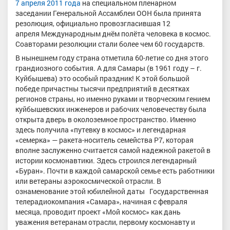
7 апреля
2011 года
на специальном пленарном
заседании Генеральной Ассамблеи ООН была принята
резолюция, официально провозгласившая 12
апреля Международным днём полёта человека в космос.
Соавторами резолюции стали более чем 60 государств.
В нынешнем году страна отметила 60-летие со дня этого
грандиозного события. А для Самары (в 1961 году – г.
Куйбышева) это особый праздник! К этой большой
победе причастны тысячи предприятий в десятках
регионов страны, но именно руками и творческим гением
куйбышевских инженеров и рабочих человечеству была
открыта дверь в околоземное пространство. Именно
здесь получила «путевку в космос» и легендарная
«семерка» — ракета-носитель семейства Р7, которая
вполне заслуженно считается самой надежной ракетой в
истории космонавтики. Здесь строился легендарный
«Буран». Почти в каждой самарской семье есть работники
или ветераны аэрокосмической отрасли. В
ознаменование этой юбилейной даты Государственная
телерадиокомпания «Самара», начиная с февраля
месяца, проводит проект «Мой космос» как дань
уважения ветеранам отрасли, первому космонавту и