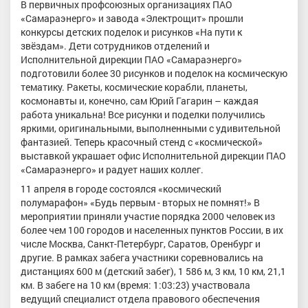
В первичных профсоюзных организациях ПАО
«Самараэнерго» и завода «Электрощит» прошли
конкурсы детских поделок и рисунков «На пути к
звёздам». Дети сотрудников отделений и
Исполнительной дирекции ПАО «Самараэнерго»
подготовили более 30 рисунков и поделок на космическую
тематику. Ракеты, космические корабли, планеты,
космонавты и, конечно, сам Юрий Гагарин – каждая
работа уникальна! Все рисунки и поделки получились
яркими, оригинальными, выполненными с удивительной
фантазией. Теперь красочный стенд с «космической»
выставкой украшает офис Исполнительной дирекции ПАО
«Самараэнерго» и радует наших коллег.
11 апреля в городе состоялся «космический
полумарафон» «Будь первым - вторых не помнят!» В
мероприятии приняли участие порядка 2000 человек из
более чем 100 городов и населенных пунктов России, в их
числе Москва, Санкт-Петербург, Саратов, Оренбург и
другие. В рамках забега участники соревновались на
дистанциях 600 м (детский забег), 1 586 м, 3 км, 10 км, 21,1
км. В забеге на 10 км (время: 1:03:23) участвовала
ведущий специалист отдела правового обеспечения