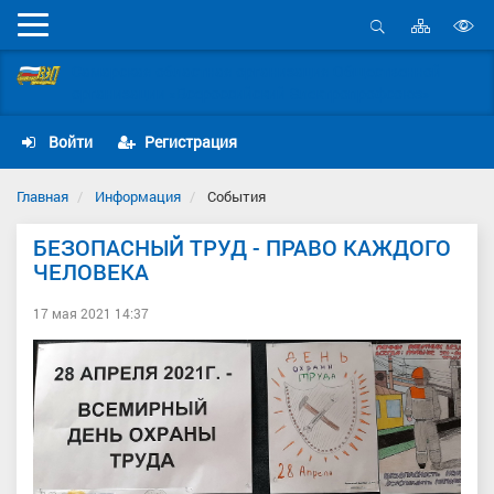
Карта
Мобильное
сайта
Открыть
В
меню
поиск
Самарская областная организация Общественной
в
организации «Всероссийский Электропрофсоюз»
д
с
Войти
Регистрация
Главная
Информация
События
БЕЗОПАСНЫЙ ТРУД - ПРАВО КАЖДОГО
ЧЕЛОВЕКА
17 мая 2021 14:37