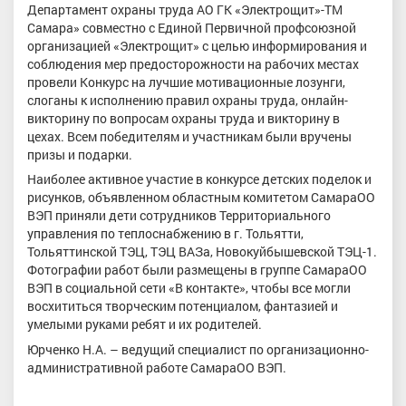
Департамент охраны труда АО ГК «Электрощит»-ТМ
Самара» совместно с Единой Первичной профсоюзной
организацией «Электрощит» с целью информирования и
соблюдения мер предосторожности на рабочих местах
провели Конкурс на лучшие мотивационные лозунги,
слоганы к исполнению правил охраны труда, онлайн-
викторину по вопросам охраны труда и викторину в
цехах. Всем победителям и участникам были вручены
призы и подарки.
Наиболее активное участие в конкурсе детских поделок и
рисунков, объявленном областным комитетом СамараОО
ВЭП приняли дети сотрудников Территориального
управления по теплоснабжению в г. Тольятти,
Тольяттинской ТЭЦ, ТЭЦ ВАЗа, Новокуйбышевской ТЭЦ-1.
Фотографии работ были размещены в группе СамараОО
ВЭП в социальной сети «В контакте», чтобы все могли
восхититься творческим потенциалом, фантазией и
умелыми руками ребят и их родителей.
Юрченко Н.А. – ведущий специалист по организационно-
административной работе СамараОО ВЭП.