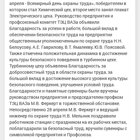
апреля - Всемирный день охраны труда», победителем в
котором стал Химический цех, второе место занял плакат
Электрического цеха. Руководство предприятия и
профсоюзный комитет ТЭЦ ВАЗа объявили
Благодарность за успехи в работе, большой вклад в
обеспечении безопасности труда на предприятии
общественным уполномоченным по охране труда Н.Н.
Белоусову, А.Е. Гаврилову, В.Т. Ямалееву, Ю.В. Поясовой.
Также отмечена положительная динамика в достижение
культуры безопасного поведения в турбинном цехе.
Турбинному цеху объявлена Благодарность за
добросовестный труд в области охраны труда, за
большой вклад в достижение высокого уровня культуры
безопасного поведения, улучшения условий труда.
Благодарности и памятные сувениры были вручены
руководством предприятия и председателем профком
ТЭЦ ВАЗа М.В. Феркерт в торжественной обстановке.
Непосредственно 28 апреля М.В. Феркерт и ведущий
инженер по охране труда Н.В. Мельник поздравили
работников станции с праздником на их рабочих местах,
поблагодарили за безопасный труд, вручили сувениры с
символикой предприятия и Профсоюза.