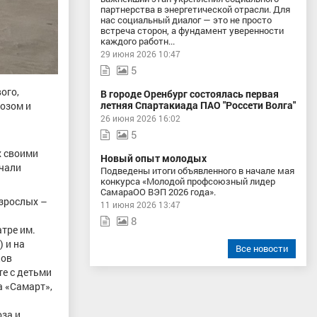
партнерства в энергетической отрасли. Для
нас социальный диалог — это не просто
встреча сторон, а фундамент уверенности
каждого работн...
29 июня 2026 10:47
5
ого,
В городе Оренбург состоялась первая
летняя Спартакиада ПАО "Россети Волга"
розом и
26 июня 2026 16:02
5
х своими
Новый опыт молодых
ечали
Подведены итоги объявленного в начале мая
конкурса «Молодой профсоюзный лидер
СамараОО ВЭП 2026 года».
зрослых –
11 июня 2026 13:47
8
тре им.
) и на
Все новости
дов
е с детьми
а «Самарт»,
оза и