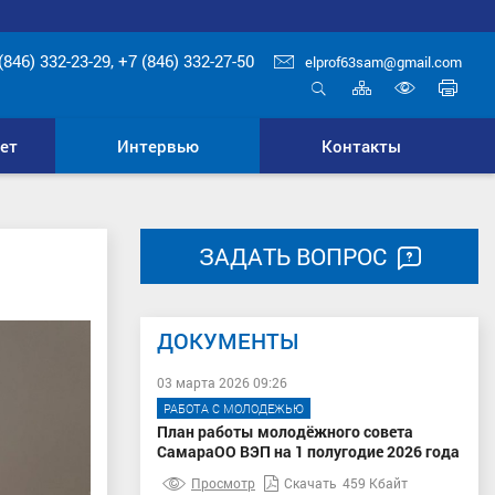
(846) 332-23-29, +7 (846) 332-27-50
elprof63sam@gmail.com
Карта
Печ
сайта
стр
Открыть
Включ
поиск
верси
ет
Интервью
Контакты
для
слабо
ЗАДАТЬ ВОПРОС
ДОКУМЕНТЫ
03 марта 2026 09:26
РАБОТА С МОЛОДЕЖЬЮ
План работы молодёжного совета
СамараОО ВЭП на 1 полугодие 2026 года
Просмотр
Скачать
459 Кбайт