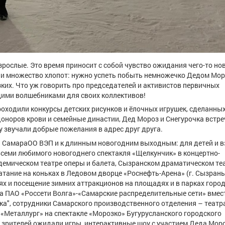
зрослые. Это время приносит с собой чувство ожидания чего-то нов
им и множество хлопот: нужно успеть побыть немножечко Дедом Мо
зких. Что уж говорить про председателей и активистов первичных
ими волшебниками для своих коллективов!
проходили конкурсы детских рисунков и ёлочных игрушек, сделанны
доноров крови и семейные династии, Дед Мороз и Снегурочка встр
 звучали добрые пожелания в адрес друг друга.
 СамараОО ВЭП и к длинным новогодним выходным: для детей и в
еми любимого новогоднего спектакля «Щелкунчик» в концертно-
адемическом театре оперы и балета, Сызранском драматическом теа
катание на коньках в Ледовом дворце «Роснефть-Арена» (г. Сызрань
ях и посещение зимних аттракционов на площадях и в парках горо
а ПАО «Россети Волга»-«Самарские распределительные сети» вмест
ка", сотрудники Самарского производственного отделения – театр
«Металлург» на спектакле «Морозко» Бугурусланского городского
и зрителей ожидали игры, интерактивные шоу с участием Деда Мор