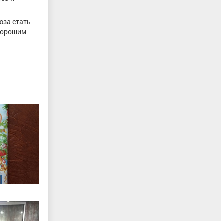
юза стать
 хорошим