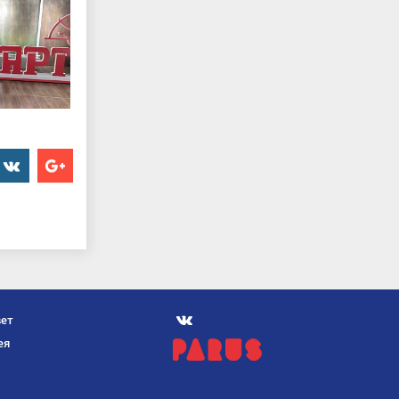
er
���������
Google+
Мы
вет
вконтакте
ея