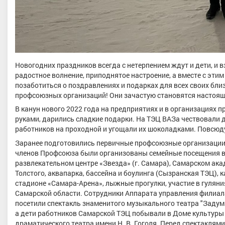
Новогодних праздников всегда с нетерпением ждут и дети, и в
радостное волнение, приподнятое настроение, а вместе с эт
позаботиться о поздравлениях и подарках для всех своих бли
профсоюзных организаций! Они зачастую становятся настоящ
В канун нового 2022 года на предприятиях и в организациях 
руками, дарились сладкие подарки. На ТЭЦ ВАЗа чествовали 
работников на проходной и угощали их шоколадками. Повсюду
Заранее подготовились первичные профсоюзные организации
членов Профсоюза были организованы семейные посещения вс
развлекательном центре «Звезда» (г. Самара), Самарском ак
Толстого, аквапарка, бассейна и боулинга (Сызранская ТЭЦ), 
стадионе «Самара-Арена», лыжные прогулки, участие в гуляни
Самарской области. Сотрудники Аппарата управления филиал
посетили спектакль знаменитого музыкального театра "Задум
а дети работников Самарской ТЭЦ побывали в Доме культуры 
драматического театра имени Н. В. Гоголя. Перед спектаклям