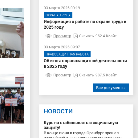
03 марта 2026 09:19
ОХРАНА ТРУДА
Информация о работе по охране труда в
2025 году
Просмотр
Скачать
962.4 Кбайт
03 марта 2026 09:07
ПРАВОЗАЩИТНАЯ РАБОТА
Об итогах правозащитной деятельности
в 2025 году
Просмотр
Скачать
987.5 Кбайт
Все документы
НОВОСТИ
Курс на стабильность и социальную
защиту!
В конце июня в городе Оренбург прошел
важнейший этап укрепления социального