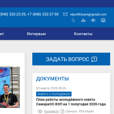
(846) 332-23-29, +7 (846) 332-27-50
elprof63sam@gmail.com
Карта
Печ
сайта
стр
Открыть
Включ
поиск
верси
ет
Интервью
Контакты
для
слабо
ЗАДАТЬ ВОПРОС
ДОКУМЕНТЫ
03 марта 2026 09:26
РАБОТА С МОЛОДЕЖЬЮ
План работы молодёжного совета
СамараОО ВЭП на 1 полугодие 2026 года
Просмотр
Скачать
459 Кбайт