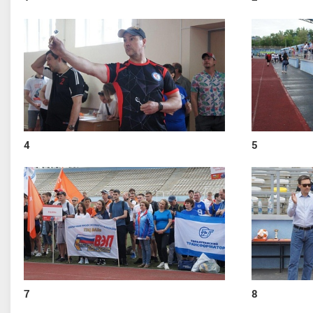
4
5
7
8