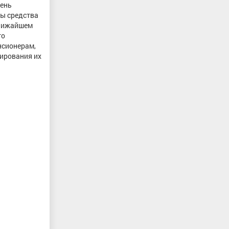
вень
мы средства
ближайшем
го
нсионерам,
ирования их