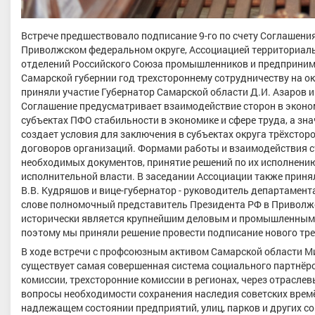
Встрече предшествовало подписание 9-го по счету Соглашен
Приволжском федеральном округе, Ассоциацией территориа
отделений Российского Союза промышленников и предпринима
Самарской губернии год трехстороннему сотрудничеству на о
приняли участие Губернатор Самарской области Д.И. Азаров
Соглашение предусматривает взаимодействие сторон в эконом
субъектах ПФО стабильности в экономике и сфере труда, а зн
создает условия для заключения в субъектах округа трёхсто
договоров организаций. Формами работы и взаимодействия с
необходимых документов, принятие решений по их исполнени
исполнительной власти. В заседании Ассоциации также приня
В.В. Кудряшов и вице-губернатор - руководитель департамент
слове полномочный представитель Президента РФ в Приволжс
исторически является крупнейшим деловым и промышленным 
поэтому мы приняли решение провести подписание нового тре
В ходе встречи с профсоюзным активом Самарской области Ми
существует самая совершенная система социального партнёрс
комиссии, трехсторонние комиссии в регионах, через отрасл
вопросы необходимости сохранения наследия советских врем
надлежащем состоянии предприятий, улиц, парков и других с