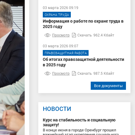
03 марта 2026 09:19
ОХРАНА ТРУДА
Информация о работе по охране труда в
2025 году
Просмотр
Скачать
962.4 Кбайт
03 марта 2026 09:07
ПРАВОЗАЩИТНАЯ РАБОТА
Об итогах правозащитной деятельности
в 2025 году
Просмотр
Скачать
987.5 Кбайт
Все документы
НОВОСТИ
Курс на стабильность и социальную
защиту!
В конце июня в городе Оренбург прошел
важнейший этап укрепления социального