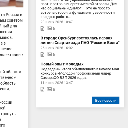
партнерства в энергетической отрасли. Для
нас социальный диалог — это не просто
встреча сторон, а фундамент уверенности
та России в
каждого работн...
ным советом
29 июня 2026 10:47
ейный для
5
ашения
Шмаков.
В городе Оренбург состоялась первая
летняя Спартакиада ПАО "Россети Волга"
е в
26 июня 2026 16:02
лашение
5
коллективных
Новый опыт молодых
Подведены итоги объявленного в начале мая
кой области
конкурса «Молодой профсоюзный лидер
ственном
СамараОО ВЭП 2026 года».
 область
11 июня 2026 13:47
ения,
8
Все новости
России
ней
затронуты
в
ого