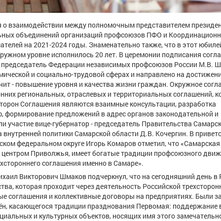
ия о взаимодействии между полномочным представителем президен
льных объединений организаций профсоюзов ПФО и Координацион
телей на 2021-2024 годы. Знаменательно также, что в этот юбил
кружном уровне исполнилось 20 лет. В церемонии подписания согл
 и председатель Федерации независимых профсоюзов России М.В. 
ической и социально-трудовой сферах и направлено на достижени
ачит - повышение уровня и качества жизни граждан. Окружное сог
ронних региональных, отраслевых и территориальных соглашений, 
торон Соглашения являются взаимные консультации, разработка
ю, формирование предложений в адрес органов законодательной и
ли участие вице-губернатор - председатель Правительства Самарс
а внутренней политики Самарской области Д.В. Кочергин. В привет
ком федеральном округе Игорь Комаров отметил, что «Самарская
центром Приволжья, имеет богатые традиции профсоюзного движ
хстороннего соглашения именно в Самаре».
хаил Викторович Шмаков подчеркнул, что на сегодняшний день в 
тва, которая проходит через деятельность Российской трехсторон
евые соглашения и коллективные договоры на предприятиях. Были 
ён, касающегося традиции празднования Первомая: поддержание 
оциальных и культурных объектов, носящих имя этого замечательн