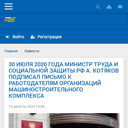
Карта
Мобильное
сайта
Открыть
В
меню
поиск
Самарская областная организация Общественной
в
организации «Всероссийский Электропрофсоюз»
д
с
Войти
Регистрация
Главная
Новости
30 ИЮЛЯ 2020 ГОДА МИНИСТР ТРУДА И
СОЦИАЛЬНОЙ ЗАЩИТЫ РФ А. КОТЯКОВ
ПОДПИСАЛ ПИСЬМО К
РАБОТОДАТЕЛЯМ ОРГАНИЗАЦИЙ
МАШИНОСТРОИТЕЛЬНОГО
КОМПЛЕКСА
13 августа 2020 14:09