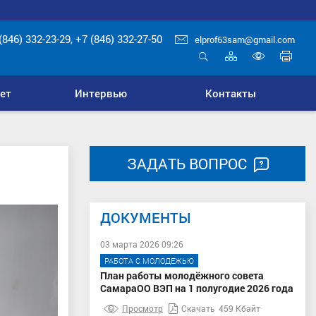
(846) 332-23-29, +7 (846) 332-27-50
elprof63sam@gmail.com
Карта
Печ
сайта
стр
Открыть
Включ
поиск
верси
ет
Интервью
Контакты
для
слабо
ЗАДАТЬ ВОПРОС
ДОКУМЕНТЫ
03 марта 2026 09:26
РАБОТА С МОЛОДЕЖЬЮ
План работы молодёжного совета
СамараОО ВЭП на 1 полугодие 2026 года
Просмотр
Скачать
459 Кбайт