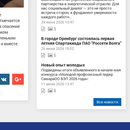
партнерства в энергетической отрасли. Для
нас социальный диалог — это не просто
встреча сторон, а фундамент уверенности
е
каждого работн...
отмечается
29 июня 2026 10:47
в спасение
5
фком
аленьким
В городе Оренбург состоялась первая
летняя Спартакиада ПАО "Россети Волга"
 и вместе
26 июня 2026 16:02
5
Новый опыт молодых
Подведены итоги объявленного в начале мая
конкурса «Молодой профсоюзный лидер
er
���������
Google+
СамараОО ВЭП 2026 года».
11 июня 2026 13:47
8
Все новости