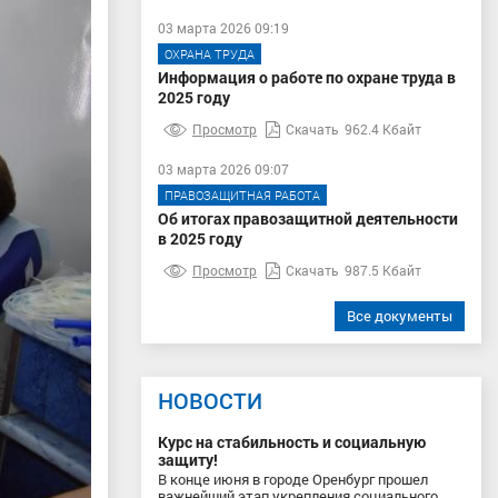
03 марта 2026 09:19
ОХРАНА ТРУДА
Информация о работе по охране труда в
2025 году
Просмотр
Скачать
962.4 Кбайт
03 марта 2026 09:07
ПРАВОЗАЩИТНАЯ РАБОТА
Об итогах правозащитной деятельности
в 2025 году
Просмотр
Скачать
987.5 Кбайт
Все документы
НОВОСТИ
Курс на стабильность и социальную
защиту!
В конце июня в городе Оренбург прошел
важнейший этап укрепления социального