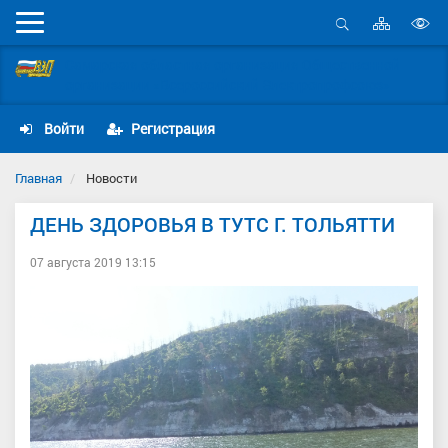
Карта
Мобильное
сайта
Открыть
В
меню
поиск
Самарская областная организация Общественной
в
организации «Всероссийский Электропрофсоюз»
д
с
Войти
Регистрация
Главная
Новости
ДЕНЬ ЗДОРОВЬЯ В ТУТС Г. ТОЛЬЯТТИ
07 августа 2019 13:15