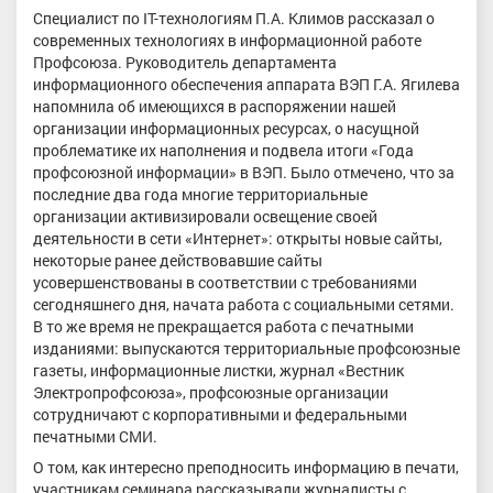
Специалист по IT-технологиям П.А. Климов рассказал о
современных технологиях в информационной работе
Профсоюза. Руководитель департамента
информационного обеспечения аппарата ВЭП Г.А. Ягилева
напомнила об имеющихся в распоряжении нашей
организации информационных ресурсах, о насущной
проблематике их наполнения и подвела итоги «Года
профсоюзной информации» в ВЭП. Было отмечено, что за
последние два года многие территориальные
организации активизировали освещение своей
деятельности в сети «Интернет»: открыты новые сайты,
некоторые ранее действовавшие сайты
усовершенствованы в соответствии с требованиями
сегодняшнего дня, начата работа с социальными сетями.
В то же время не прекращается работа с печатными
изданиями: выпускаются территориальные профсоюзные
газеты, информационные листки, журнал «Вестник
Электропрофсоюза», профсоюзные организации
сотрудничают с корпоративными и федеральными
печатными СМИ.
О том, как интересно преподносить информацию в печати,
участникам семинара рассказывали журналисты с