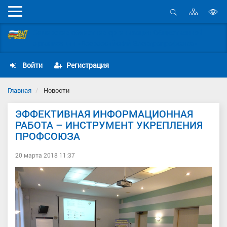
Карта
Мобильное
сайта
Открыть
В
меню
поиск
Самарская областная организация Общественной
в
организации «Всероссийский Электропрофсоюз»
д
с
Войти
Регистрация
Главная
Новости
ЭФФЕКТИВНАЯ ИНФОРМАЦИОННАЯ
РАБОТА – ИНСТРУМЕНТ УКРЕПЛЕНИЯ
ПРОФСОЮЗА
20 марта 2018 11:37