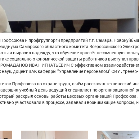
 Профсоюза и профгруппорги предприятий г.г. Самара, Новокуйбы
резидиума Самарского областного комитета Всероссийского Элект
оты и выразил надежду, что обучение прнесёт несомненную пользу
тике социально-экономической защиты работников выступил пра
юза РОМАДАНОВ ИВАН ИГНАТЬЕВИЧ С эффективном взаимодействие
наук, доцент ВАК кафедры "Управление персоналом" СИУ , тренер-
тов Профсоюза по охране труда, о чём рассказал технический ин
вершил учебный день ведущий специалист по организационной р
торый раскрыл основы работы цеховых организаций Профсоюза.
тивно участвовали в процессе, задавали возникающие вопросы, н