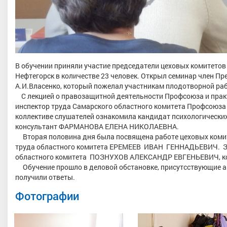
В обучении приняли участие председатели цеховых комитетов
Нефтегорск в количестве 23 человек. Открыл семинар член П
А.И.Власенко, который пожелал участникам плодотворной раб
С лекцией о правозащитной деятельности Профсоюза и прак
инспектор труда Самарского областного комитета Профсо
коллективе слушателей ознакомила кандидат психологических 
консультант ФАРМАНОВА ЕЛЕНА НИКОЛАЕВНА.
Вторая половина дня была посвящена работе цеховых комите
труда областного комитета ЕРЕМЕЕВ ИВАН ГЕННАДЬЕВИЧ. За
областного комитета ПОЗНУХОВ АЛЕКСАНДР ЕВГЕНЬЕВИЧ, ко
Обучение прошло в деловой обстановке, присутсствующие ак
получили ответы.
Фотографии