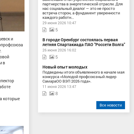
партнерства в энергетической отрасли. Для
нас социальный диалог — это не просто
встреча сторон, а фундамент уверенности
каждого работн...
29 июня 2026 10:47
5
шевск и
В городе Оренбург состоялась первая
летняя Спартакиада ПАО "Россети Волга"
ропрофсоюза
26 июня 2026 16:02
.
вовой
5
м в
Новый опыт молодых
Подведены итоги объявленного в начале мая
конкурса «Молодой профсоюзный лидер
спектор
СамараОО ВЭП 2026 года».
аботе
11 июня 2026 13:47
8
а которые
Все новости