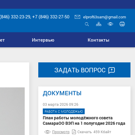
(846) 332-23-29, +7 (846) 332-27-50
elprof63sam@gmail.com
Карта
Печ
сайта
стр
Открыть
Включ
поиск
верси
ет
Интервью
Контакты
для
слабо
ЗАДАТЬ ВОПРОС
ДОКУМЕНТЫ
03 марта 2026 09:26
РАБОТА С МОЛОДЕЖЬЮ
План работы молодёжного совета
СамараОО ВЭП на 1 полугодие 2026 года
Просмотр
Скачать
459 Кбайт