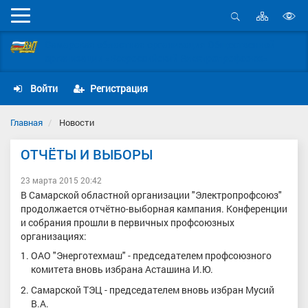
Карта
Мобильное
сайта
Открыть
В
меню
поиск
Самарская областная организация Общественной
в
организации «Всероссийский Электропрофсоюз»
д
с
Войти
Регистрация
Главная
Новости
ОТЧЁТЫ И ВЫБОРЫ
23 марта 2015 20:42
В Самарской областной организации "Электропрофсоюз"
продолжается отчётно-выборная кампания. Конференции
и собрания прошли в первичных профсоюзных
организациях:
ОАО "Энерготехмаш" - председателем профсоюзного
комитета вновь избрана Асташина И.Ю.
Самарской ТЭЦ - председателем вновь избран Мусий
В.А.