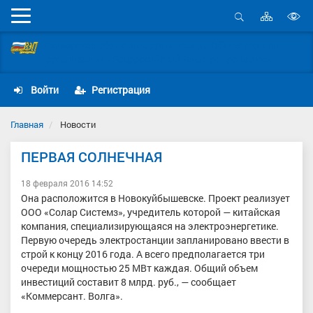
Карта
Мобильное
сайта
Открыть
В
меню
поиск
Самарская областная организация Общественной
в
организации «Всероссийский Электропрофсоюз»
д
с
Войти
Регистрация
Главная
Новости
ПЕРВАЯ СОЛНЕЧНАЯ
18 февраля 2016 14:52
Она расположится в Новокуйбышевске. Проект реализует
ООО «Солар Системз», учредитель которой — китайская
компания, специализирующаяся на электроэнергетике.
Первую очередь электростанции запланировано ввести в
строй к концу 2016 года. А всего предполагается три
очереди мощностью 25 МВт каждая. Общий объем
инвестиций составит 8 млрд. руб., — сообщает
«Коммерсант. Волга».