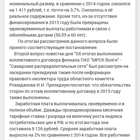
номинальный размер, в сравнении с 2014 годом, снизился
на 1 411 рублей, т.е. почти на 3,7%. Снизилось и её
реальное содержание. Кроме того, из-за отсутствия
финансирования в 2015 году были прекращены
единовременные выплаты работникам в связи с
юбилейными датами (50,55 и 60 лет).
По итогам рассмотрения данного вопроса были
принято соответствующее постановление.
Второй вопрос повестки дня "Об итогах выполнения
коллективного договора филиала ПАО "МРСК Волги" -
"Самарские распределительные сети" был рассмотрен на
заседании президиума также после информации
правового инспектора труда областного комитета
Ромаданова И.И. Президиум посчитал, что обязательства
сторон по этому коллективному договору в 2015 году
также выполненны.
Заработная плата выплачивалась своевременно и в
полном объёме. Дважды проиндексирована месячная
тарифная ставка I разряда на величину роста индекса
потребительских цен в РФ, и по итогам года она
составила 9 126 рублей. Средняя заработная плата
выросла на 2% по сравнению с 2014 годом. Все работники