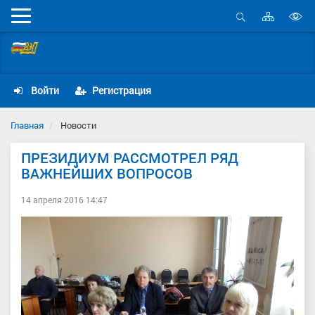
Карта
Мобильное
сайта
Открыть
В
меню
поиск
Самарская областная организация Общественной
в
организации «Всероссийский Электропрофсоюз»
д
с
Войти
Регистрация
Главная
Новости
ПРЕЗИДИУМ РАССМОТРЕЛ РЯД
ВАЖНЕЙШИХ ВОПРОСОВ
14 апреля 2016 14:47