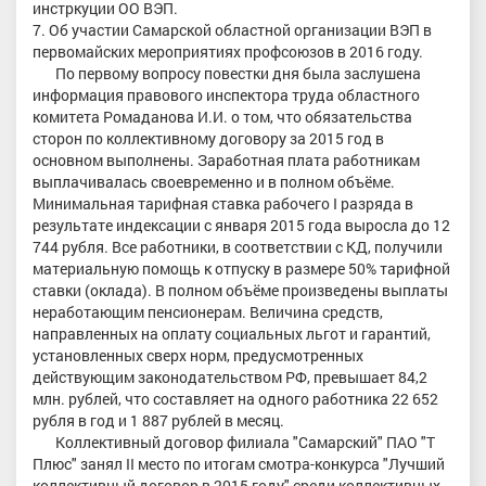
инстркуции ОО ВЭП.
7. Об участии Самарской областной организации ВЭП в
первомайских мероприятиях профсоюзов в 2016 году.
По первому вопросу повестки дня была заслушена
информация правового инспектора труда областного
комитета Ромаданова И.И. о том, что обязательства
сторон по коллективному договору за 2015 год в
основном выполнены. Заработная плата работникам
выплачивалась своевременно и в полном объёме.
Минимальная тарифная ставка рабочего I разряда в
результате индексации с января 2015 года выросла до 12
744 рубля. Все работники, в соответствии с КД, получили
материальную помощь к отпуску в размере 50% тарифной
ставки (оклада). В полном объёме произведены выплаты
неработающим пенсионерам. Величина средств,
направленных на оплату социальных льгот и гарантий,
установленных сверх норм, предусмотренных
действующим законодательством РФ, превышает 84,2
млн. рублей, что составляет на одного работника 22 652
рубля в год и 1 887 рублей в месяц.
Коллективный договор филиала "Самарский" ПАО "Т
Плюс" занял II место по итогам смотра-конкурса "Лучший
коллективный договор в 2015 году" среди коллективных