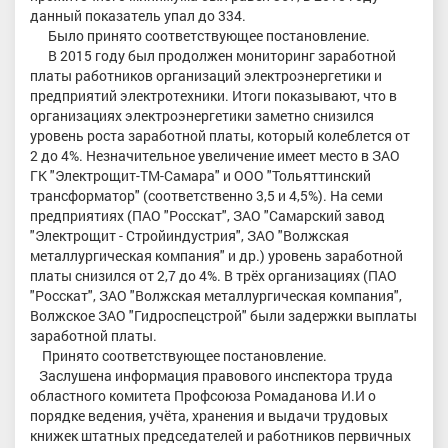
данный показатель упал до 334.
Было принято соответствующее постановление.
В 2015 году был продолжен мониторинг заработной
платы работников организаций электроэнергетики и
предприятий электротехники. Итоги показывают, что в
организациях электроэнергетики заметно снизился
уровень роста заработной платы, который колеблется от
2 до 4%. Незначительное увеличение имеет место в ЗАО
ГК "Электрощит-ТМ-Самара" и ООО "Тольяттинский
трансформатор" (соответственно 3,5 и 4,5%). На семи
предприятиях (ПАО "Росскат", ЗАО "Самарский завод
"Электрощит - Стройиндустрия", ЗАО "Волжская
металлургическая компания" и др.) уровень заработной
платы снизился от 2,7 до 4%. В трёх организациях (ПАО
"Росскат", ЗАО "Волжская металлургическая компания",
Волжское ЗАО "Гидроспецстрой" были задержки выплаты
заработной платы.
Принято соответствующее постановление.
Заслушена информация правового инспектора труда
областного комитета Профсоюза Ромаданова И.И о
порядке ведения, учёта, хранения и выдачи трудовых
книжек штатных председателей и работников первичных