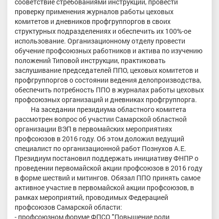
сооветствие стребованиями инструкции, провести
проверку применения журналов работы цеховых
комитетов и дневников профгруппоргов в своих
структурных подразделениях и обеспечить их 100%-ое
использование. Организационному отделу провести
обучение профсоюзных работников и актива по изучению
положений Типовой инструкции, практиковать
заслушивание председателей ППО, цеховых комитетов и
профгруппоргов о состоянии ведения делопроизводства,
обеспечить потребность ППО в журналах работы цеховых
профсоюзных организаций и дневниках профгруппорга.
На заседании президиума областного комитета
рассмотрен вопрос об участии Самарской областной
организации ВЭП в первомайских мероприятиях
профсоюзов в 2016 году. Об этом доложил ведущий
специалист по организационной работ Познухов А.Е.
Президиум постановил поддержать инициативу ФНПР о
проведении первомайской акции профсоюзов в 2016 году
в форме шествий и митингов. Обязал ППО принять самое
активное участие в первомайской акции профсоюзов, в
рамках мероприятий, проводимых Федерацией
профсоюзов Самарской области:
- профсоюзном форуме ФПСО "Повышение роли