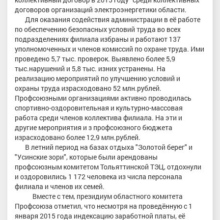
договоров организаций электроэнергетики области.
Для оказания содействия администрации в её работе
по обеспечению безопасных условий труда во всех
подразделениях филиала избраны и работают 137
уполномоченных и членов комиссий по охране труда. Ими
проведено 5,7 тыс. проверок. Выявлено более 5,9
тыс.нарушений и 5,8 тыс. изних устранены. На
реализацию мероприятий по улучшению условий и
охраны труда израсходовано 52 млн.рублей.
Профсоюзными организациями активно проводилась
спортивно-оздоровительная и культурно-массовая
работа среди членов коллектива филиала. На эти и
другие мероприятия и з профсоюзного бюджета
израсходовано более 12,9 млн.рублей.
В летний период на базах отдыха "Золотой берег" и
"Усинские зори", которые были арендованы
профсоюзным комитетом Тольяттинской ТЭЦ, отдохнули
и оздоровились 1 172 человека из числа персонала
филиала и членов их семей.
Вместе с тем, президиум областного комитета
Профсоюза отметил, что несмотря на проведённую с 1
января 2015 года индексацию заработной платы, её