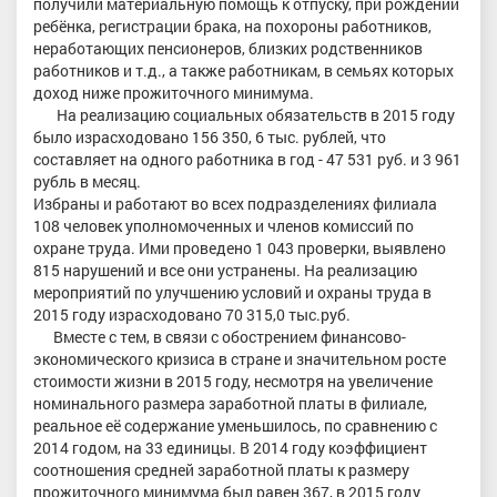
получили материальную помощь к отпуску, при рождении
ребёнка, регистрации брака, на похороны работников,
неработающих пенсионеров, близких родственников
работников и т.д., а также работникам, в семьях которых
доход ниже прожиточного минимума.
На реализацию социальных обязательств в 2015 году
было израсходовано 156 350, 6 тыс. рублей, что
составляет на одного работника в год - 47 531 руб. и 3 961
рубль в месяц.
Избраны и работают во всех подразделениях филиала
108 человек уполномоченных и членов комиссий по
охране труда. Ими проведено 1 043 проверки, выявлено
815 нарушений и все они устранены. На реализацию
мероприятий по улучшению условий и охраны труда в
2015 году израсходовано 70 315,0 тыс.руб.
Вместе с тем, в связи с обострением финансово-
экономического кризиса в стране и значительном росте
стоимости жизни в 2015 году, несмотря на увеличение
номинального размера заработной платы в филиале,
реальное её содержание уменьшилось, по сравнению с
2014 годом, на 33 единицы. В 2014 году коэффициент
соотношения средней заработной платы к размеру
прожиточного минимума был равен 367, в 2015 году