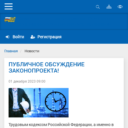
Карта
Мобильное
сайта
Открыть
В
меню
поиск
Самарская областная организация Общественной
в
организации «Всероссийский Электропрофсоюз»
д
с
Войти
Регистрация
Главная
Новости
ПУБЛИЧНОЕ ОБСУЖДЕНИЕ
ЗАКОНОПРОЕКТА!
01 декабря 2023 09:00
Трудовым кодексом Российской Федерации, а именно в