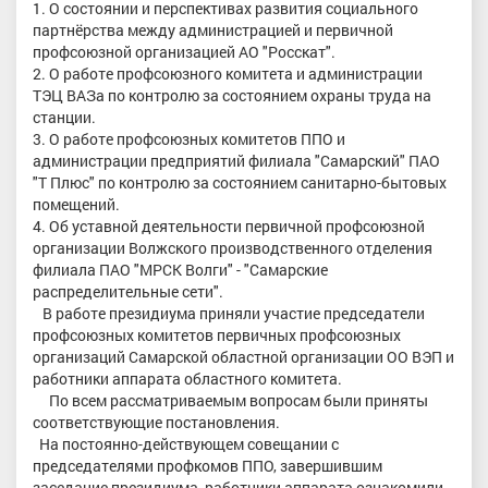
1. О состоянии и перспективах развития социального
партнёрства между администрацией и первичной
профсоюзной организацией АО "Росскат".
2. О работе профсоюзного комитета и администрации
ТЭЦ ВАЗа по контролю за состоянием охраны труда на
станции.
3. О работе профсоюзных комитетов ППО и
администрации предприятий филиала "Самарский" ПАО
"Т Плюс" по контролю за состоянием санитарно-бытовых
помещений.
4. Об уставной деятельности первичной профсоюзной
организации Волжского производственного отделения
филиала ПАО "МРСК Волги" - "Самарские
распределительные сети".
В работе президиума приняли участие председатели
профсоюзных комитетов первичных профсоюзных
организаций Самарской областной организации ОО ВЭП и
работники аппарата областного комитета.
По всем рассматриваемым вопросам были приняты
соответствующие постановления.
На постоянно-действующем совещании с
председателями профкомов ППО, завершившим
заседание президиума, работники аппарата ознакомили