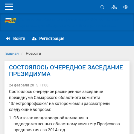
Карта
Мобильное
сайта
Открыть
В
меню
поиск
Самарская областная организация Общественной
в
организации «Всероссийский Электропрофсоюз»
д
с
Войти
Регистрация
Главная
Новости
СОСТОЯЛОСЬ ОЧЕРЕДНОЕ ЗАСЕДАНИЕ
ПРЕЗИДИУМА
24 февраля 2015 11:00
Состоялось очередное расширенное заседание
президиума Самарского областного комитета
"Электропрофсоюз" на котором были рассмотрены
следующие вопросы:
Об итогах колдоговорной кампании в
подведомственных областному комитету Профсоюза
предприятиях за 2014 год.