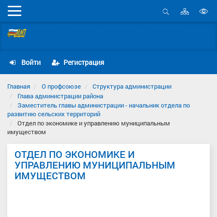
Карта
Мобильное
сайта
Открыть
В
меню
поиск
Самарская областная организация Общественной
в
организации «Всероссийский Электропрофсоюз»
д
с
Войти
Регистрация
Главная
О профсоюзе
Структура администрации
Глава администрации района
Заместитель главы администрации - начальник отдела по
развитию сельских территорий
Отдел по экономике и управлению муниципальным
имуществом
ОТДЕЛ ПО ЭКОНОМИКЕ И
УПРАВЛЕНИЮ МУНИЦИПАЛЬНЫМ
ИМУЩЕСТВОМ