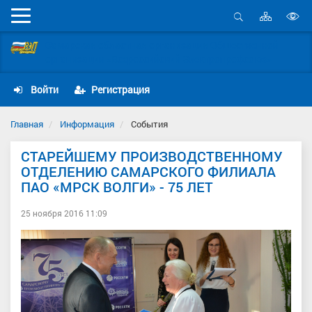
Карта
Мобильное
сайта
Открыть
В
меню
поиск
Самарская областная организация Общественной
в
организации «Всероссийский Электропрофсоюз»
д
с
Войти
Регистрация
Главная
Информация
События
СТАРЕЙШЕМУ ПРОИЗВОДСТВЕННОМУ
ОТДЕЛЕНИЮ САМАРСКОГО ФИЛИАЛА
ПАО «МРСК ВОЛГИ» - 75 ЛЕТ
25 ноября 2016 11:09