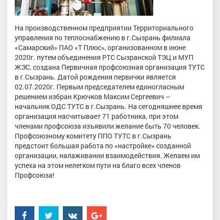
На производственном предприятии Территориального
управления по теплоснабжению в г.Сызрань филиала
«Самарский» ПАО «Т Плюс», организованном в июне
2020г. путем объединения РТС Сызранской ТЭЦ и МУП
ЖЭС, создана Первичная профсоюзная организация ТУТС
в г.Сызрань. Датой рождения первички является
02.07.2020г. Первым председателем единогласным
решением избран Крючков Максим Сергеевич –
начальник ОДС ТУТС в г.Сызрань. На сегодняшнее время
организация насчитывает 71 работника, при этом
членами профсоюза изъявили желание быть 70 человек.
Профсоюзному комитету ППО ТУТС в г.Сызрань
предстоит большая работа по «настройке» созданной
организации, налаживании взаимодействия. Желаем им
успеха на этом нелегком пути на благо всех членов
Профсоюза!
Facebook
Twitter
���������
Google+