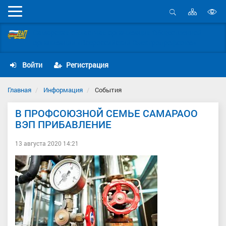
Карта
Мобильное
сайта
Открыть
В
меню
поиск
Самарская областная организация Общественной
в
организации «Всероссийский Электропрофсоюз»
д
с
Войти
Регистрация
Главная
Информация
События
В ПРОФСОЮЗНОЙ СЕМЬЕ САМАРАОО
ВЭП ПРИБАВЛЕНИЕ
13 августа 2020 14:21