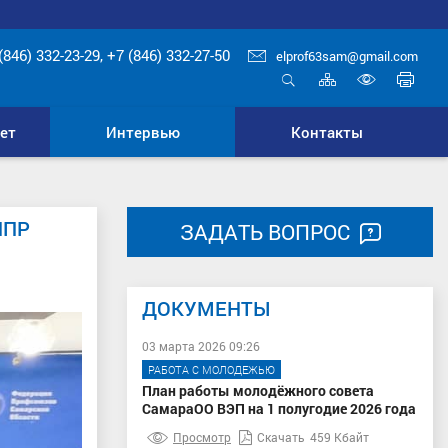
(846) 332-23-29, +7 (846) 332-27-50
elprof63sam@gmail.com
Карта
Печ
сайта
стр
Открыть
Включ
поиск
верси
ет
Интервью
Контакты
для
слабо
НПР
ЗАДАТЬ ВОПРОС
ДОКУМЕНТЫ
03 марта 2026 09:26
РАБОТА С МОЛОДЕЖЬЮ
План работы молодёжного совета
СамараОО ВЭП на 1 полугодие 2026 года
Просмотр
Скачать
459 Кбайт