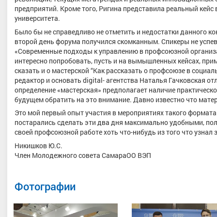
предприятий. Кроме того, Ригина представила реальный кейс
университета.
Было бы не справедливо не отметить и недостатки данного ко
второй день форума получился скомканным. Спикеры не успе
«Современные подходы к управлению в профсоюзной организа
интересно попробовать, пусть и на вымышленных кейсах, при
сказать и о мастерской “Как рассказать о профсоюзе в социа
редактор и основать digital- агентства Наталья Гачковская о
определение «мастерская» предполагает наличие практической
будущем обратить на это внимание. Давно известно что матер
Это мой первый опыт участия в мероприятиях такого формата
постарались сделать эти два дня максимально удобными, поле
своей профсоюзной работе хоть что-нибудь из того что узнал 
Никишков Ю.С.
Член Молодежного совета СамараОО ВЭП
Фотографии