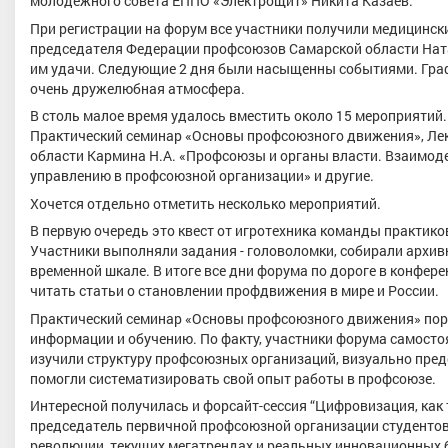
молодежного совета ЕППО «Электрощит» Никита Казаев.
При регистрации на форум все участники получили медицинск
председателя Федерации профсоюзов Самарской области Ната
им удачи. Следующие 2 дня были насыщенны событиями. Граф
очень дружелюбная атмосфера.
В столь малое время удалось вместить около 15 мероприятий.
Практический семинар «Основы профсоюзного движения», Ле
области Кармина Н.А. «Профсоюзы и органы власти. Взаимоде
управлению в профсоюзной организации» и другие.
Хочется отдельно отметить несколько мероприятий.
В первую очередь это квест от игротехника команды практико
Участники выполняли задания - головоломки, собирали архив
временной шкале. В итоге все дни форума по дороге в конфе
читать статьи о становлении профдвижения в мире и России.
Практический семинар «Основы профсоюзного движения» пор
информации и обучению. По факту, участники форума самост
изучили структуру профсоюзных организаций, визуально пред
помогли систематизировать свой опыт работы в профсоюзе.
Интересной получилась и форсайт-сессия “Цифровизация, как 
председатель первичной профсоюзной организации студентов 
революции, текущих мегатрендах и реальных инновационных 