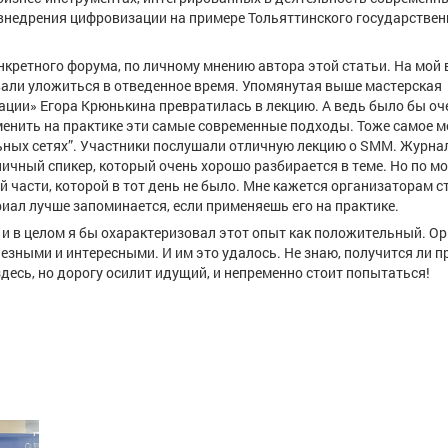
 внедрения цифровизации на примере Тольяттинского государствен
нкретного форума, по личному мнению автора этой статьи. На мой 
вали уложиться в отведенное время. Упомянутая выше мастерская
ции» Егора Крюнькина превратилась в лекцию. А ведь было бы оч
менить на практике эти самые современные подходы. Тоже самое 
льных сетях”. Участники послушали отличную лекцию о SMM. Журна
тличный спикер, который очень хорошо разбирается в теме. Но по 
 части, которой в тот день не было. Мне кажется организаторам с
иал лучше запоминается, если применяешь его на практике.
 и в целом я бы охарактеризовал этот опыт как положительный. О
зными и интересными. И им это удалось. Не знаю, получится ли п
здесь, но дорогу осилит идущий, и непременно стоит попытаться!