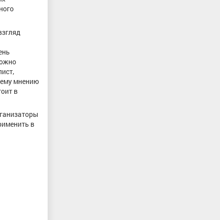
ного
взгляд
ень
можно
лист,
моему мнению
тоит в
рганизаторы
рименить в