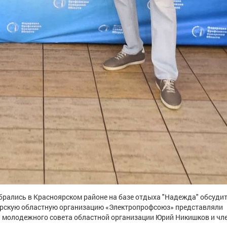
рались в Красноярском районе на базе отдыха "Надежда" обсуди
рскую областную организацию «Электропрофсоюз» представляли
 молодежного совета областной организации Юрий Никишков и чле