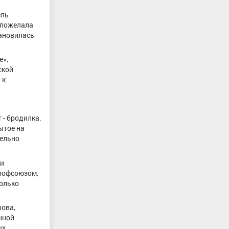
ель
 пожелала
тановилась
е»,
ской
 к
 - бродилка.
ытое на
тельно
чи
профсоюзом,
только
рова,
нной
ых