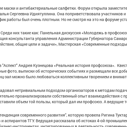
ие маски и антибактериальные салфетки. Форум открыла заместит
лья Сергеевна Идиятуллина. Она поприветствовала участников и
ик работы был очень плотным. Но не смотря на это на форуме ус
 Среди них такие как: Панельная дискуссия «Молодежь в профсоюз
кция консультанта управления Администрации Губернатора Самар
йствие, общие цели и задачи», Мастерская «Современные подходы
в "Аспект" Андрея Кузнецова «Реальная история профсоюза». Квест
ные фото, выписки об исторических событиях и размещали все доб
ренц-зал можно было любоваться коллективным творением и внима
адовал нетривиальным подходом организаторов к методам пода
оятельно проанализировали собственный опыт взаимодействия с 
ставили объем той пользы, который дал им профсоюз. А ведущие 
тенденция современного развития”, которую провела Ригина Тукта
и аспирантов ТГУ. Ведущая рассказала об истоках 4-ой промышле
бизнес-инструментах, интегрированных в деятельность современн