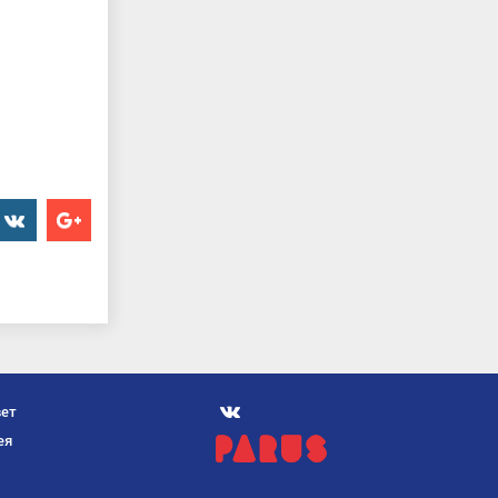
er
���������
Google+
Мы
вет
вконтакте
ея