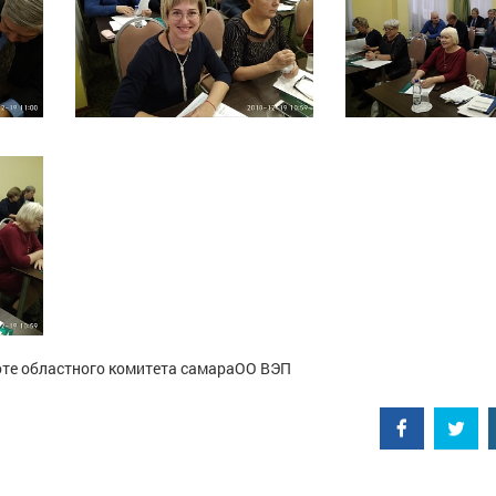
оте областного комитета самараОО ВЭП
Facebook
Twitt