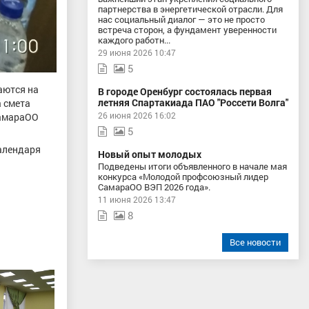
партнерства в энергетической отрасли. Для
нас социальный диалог — это не просто
встреча сторон, а фундамент уверенности
каждого работн...
29 июня 2026 10:47
5
аются на
В городе Оренбург состоялась первая
летняя Спартакиада ПАО "Россети Волга"
 смета
26 июня 2026 16:02
СамараОО
5
алендаря
Новый опыт молодых
Подведены итоги объявленного в начале мая
конкурса «Молодой профсоюзный лидер
СамараОО ВЭП 2026 года».
11 июня 2026 13:47
8
Все новости