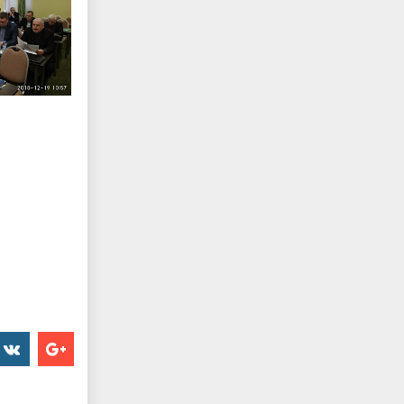
er
���������
Google+