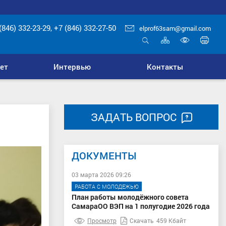
(846) 332-23-29, +7 (846) 332-27-50
elprof63sam@gmail.com
Карта
Печ
сайта
стр
Открыть
Включ
поиск
верси
ет
Интервью
Контакты
для
слабо
ЗАДАТЬ ВОПРОС
ДОКУМЕНТЫ
03 марта 2026 09:26
РАБОТА С МОЛОДЕЖЬЮ
План работы молодёжного совета
СамараОО ВЭП на 1 полугодие 2026 года
Просмотр
Скачать
459 Кбайт