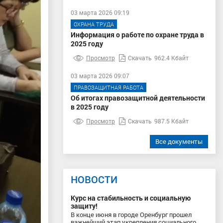
03 марта 2026 09:19
ОХРАНА ТРУДА
Информация о работе по охране труда в
2025 году
Просмотр
Скачать
962.4 Кбайт
03 марта 2026 09:07
ПРАВОЗАЩИТНАЯ РАБОТА
Об итогах правозащитной деятельности
в 2025 году
Просмотр
Скачать
987.5 Кбайт
Все документы
НОВОСТИ
Курс на стабильность и социальную
защиту!
В конце июня в городе Оренбург прошел
важнейший этап укрепления социального