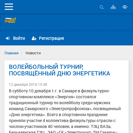
Карта
Мобильное
сайта
Открыть
В
меню
поиск
Самарская областная организация Общественной
в
организации «Всероссийский Электропрофсоюз»
д
с
Войти
Регистрация
Главная
Новости
ВОЛЕЙБОЛЬНЫЙ ТУРНИР,
ПОСВЯЩЁННЫЙ ДНЮ ЭНЕРГЕТИКА
12 декабря 2016 15:48
В субботу 10 декабря т.г. в Самаре в физкультурно-
спортивном комплексе «Энергия» состоялся
традиционный турнир по волейболу среди мужских
команд Самарского «Электропрофсоюза», посвященный
«Дню энергетика». Всего в спортивном празднике
приняли участие 4 коллектива физкультуры отрасли с
числом участников 40 человек, а именно: ТЭЦ ВАЗа,
Безымянская ТЭЦ , ЗАО «ГК «Электрощит- ТМ Самара»;